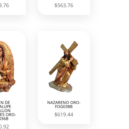
3.76
$
563.76
EN DE
NAZARENO ORO-
ALUPE
FOG038B
LLON
$
619.44
ES ORO-
036B
0.92