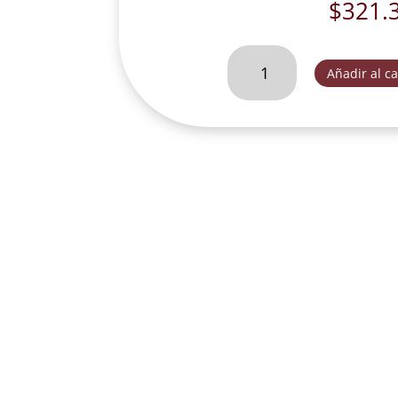
$
321.
MARCO
Añadir al ca
ORO
19*25
VIRGEN
DE
GUADALUPE
PERGAMINO-
MALI008E
cantidad