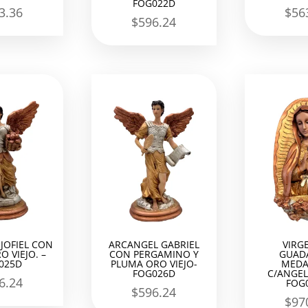
FOG022D
3.36
$
56
$
596.24
JOFIEL CON
ARCANGEL GABRIEL
VIRG
O VIEJO. –
CON PERGAMINO Y
GUAD
025D
PLUMA ORO VIEJO-
MEDA
FOG026D
C/ANGEL
6.24
FOG
$
596.24
$
97