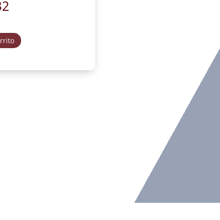
32
rrito