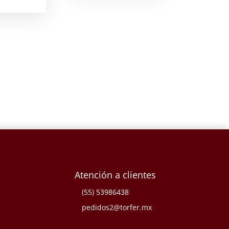
Atención a clientes
(55) 53986438
pedidos2@torfer.mx