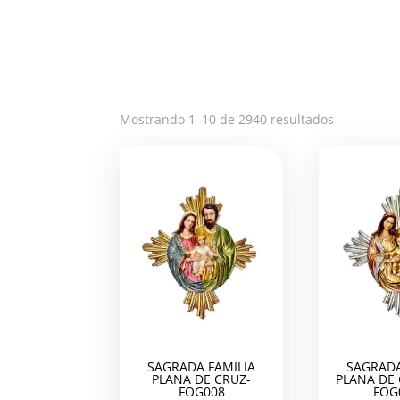
Ordenado
Mostrando 1–10 de 2940 resultados
por
los
últimos
SAGRADA FAMILIA
SAGRADA
PLANA DE CRUZ-
PLANA DE
FOG008
FOG