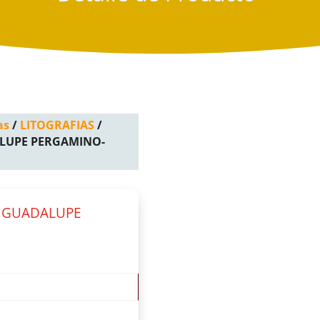
as
/
LITOGRAFIAS
/
ALUPE PERGAMINO-
E GUADALUPE