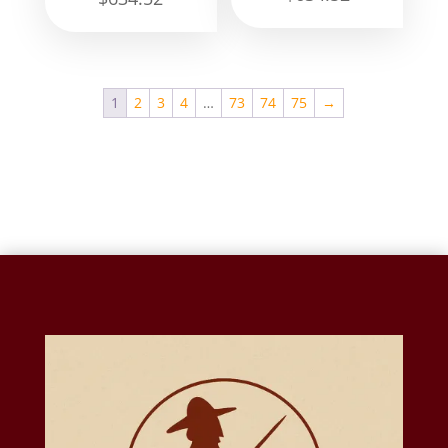
1
2
3
4
…
73
74
75
→