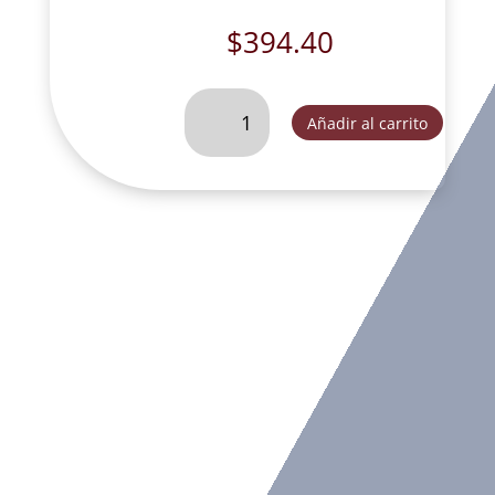
$
394.40
MAESTRO
Añadir al carrito
L30-
SC56674B
cantidad