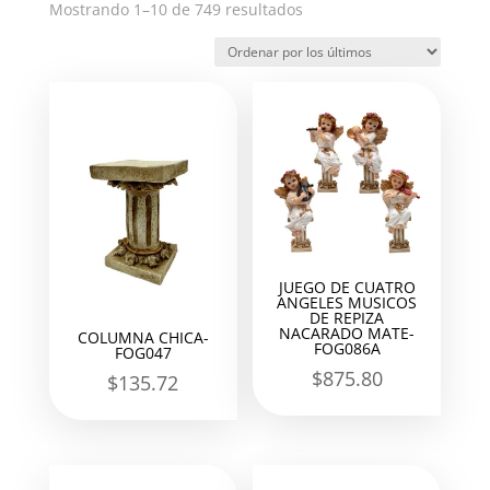
Ordenado
Mostrando 1–10 de 749 resultados
por
los
últimos
JUEGO DE CUATRO
ANGELES MUSICOS
DE REPIZA
NACARADO MATE-
COLUMNA CHICA-
FOG086A
FOG047
$
875.80
$
135.72