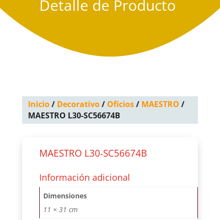
Detalle de Producto
Inicio
/
Decorativo
/
Oficios
/
MAESTRO
/
MAESTRO L30-SC56674B
MAESTRO L30-SC56674B
Información adicional
Dimensiones
11 × 31 cm