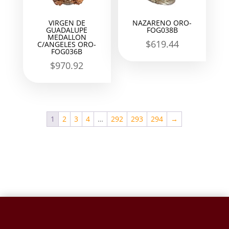
VIRGEN DE
NAZARENO ORO-
GUADALUPE
FOG038B
MEDALLON
$
619.44
C/ANGELES ORO-
FOG036B
$
970.92
1
2
3
4
…
292
293
294
→