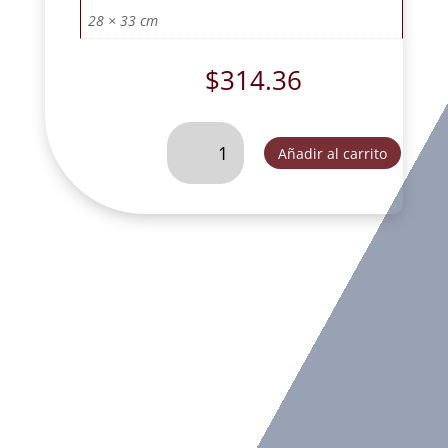
28 × 33 cm
$
314.36
LITO
Añadir al carrito
20
*
25
89
LFR-
23VIRGEN
DE
GUADALUPE
BUSTO
-
LM002T
cantidad