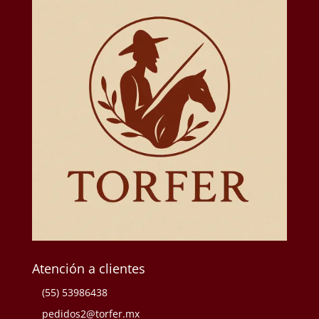
Atención a clientes
(55) 53986438
pedidos2@torfer.mx