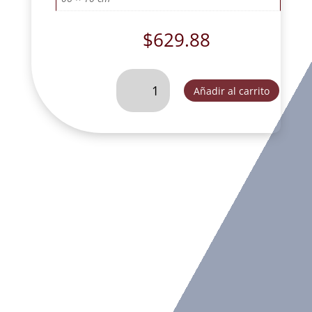
$
629.88
JUEGO
Añadir al carrito
DE
4
ANGELES
DESNUDOS-
SLD108
cantidad