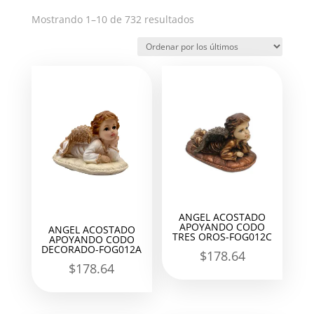
Ordenado
Mostrando 1–10 de 732 resultados
por
los
últimos
ANGEL ACOSTADO
APOYANDO CODO
ANGEL ACOSTADO
TRES OROS-FOG012C
APOYANDO CODO
DECORADO-FOG012A
$
178.64
$
178.64