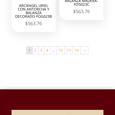
BALANZA MADERA-
FOG023C
ARCANGEL URIEL
CON ANTORCHA Y
$
563.76
BALANZA
DECORADO-FOG023B
$
563.76
1
2
3
4
…
72
73
74
→