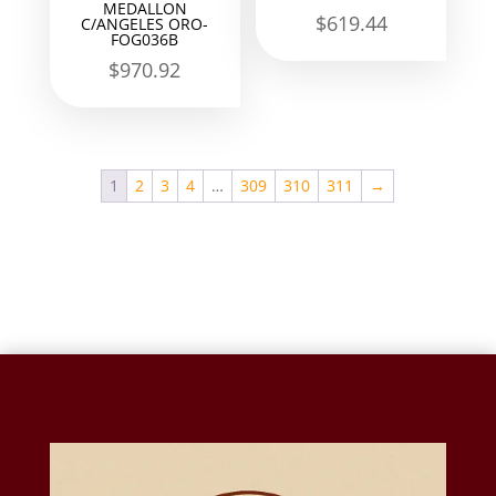
MEDALLON
$
619.44
C/ANGELES ORO-
FOG036B
$
970.92
1
2
3
4
…
309
310
311
→