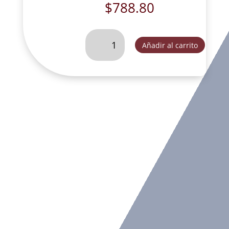
$
788.80
INFANTITA
Añadir al carrito
40
CM
DE
FRENTE
DESPIERTA-
YC014A
cantidad