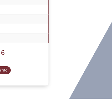
16
rrito