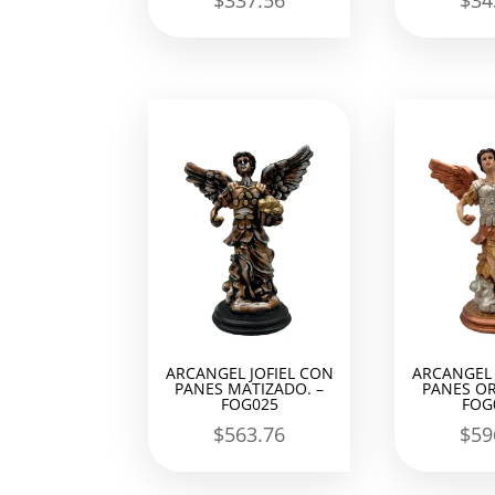
$
337.56
$
34
ARCANGEL JOFIEL CON
ARCANGEL 
PANES MATIZADO. –
PANES OR
FOG025
FOG
$
563.76
$
59