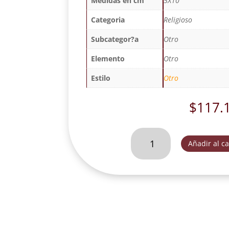
Medidas en cm
5X10
Categoria
Religioso
Subcategor?a
Otro
Elemento
Otro
Estilo
Otro
$
117.
SAGRADO
Añadir al ca
CORAZON-
SC56500
cantidad