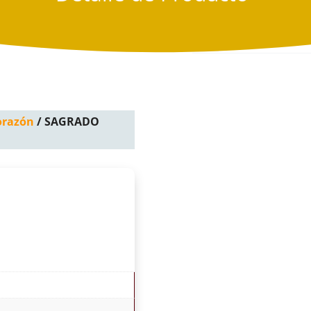
orazón
/ SAGRADO