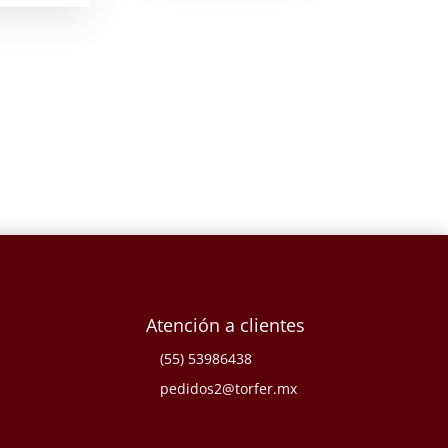
Atención a clientes
(55) 53986438
pedidos2@torfer.mx