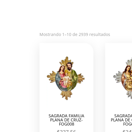
Ordenado
Mostrando 1–10 de 2939 resultados
por
los
últimos
SAGRADA FAMILIA
SAGRADA
PLANA DE CRUZ-
PLANA DE
FOG008
FOG