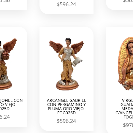
3.36
$
56
$
596.24
JOFIEL CON
ARCANGEL GABRIEL
VIRG
O VIEJO. –
CON PERGAMINO Y
GUAD
025D
PLUMA ORO VIEJO-
MEDA
FOG026D
C/ANGEL
6.24
FOG
$
596.24
$
97