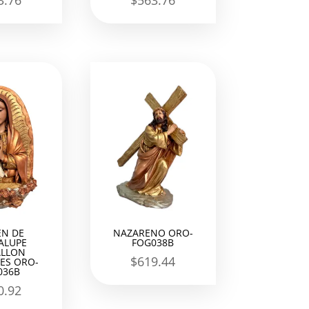
3.76
$
563.76
EN DE
NAZARENO ORO-
ALUPE
FOG038B
LLON
$
619.44
ES ORO-
036B
0.92