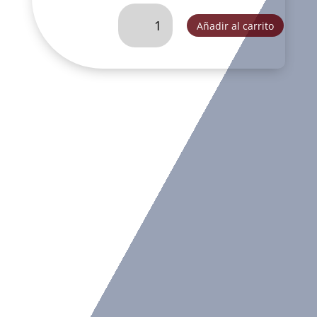
ROSTROS
Añadir al carrito
-
E26077
cantidad