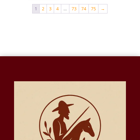
1
2
3
4
…
73
74
75
→