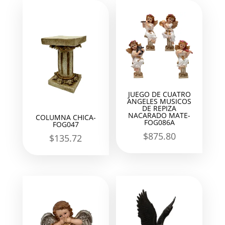
últimos
JUEGO DE CUATRO
ANGELES MUSICOS
DE REPIZA
NACARADO MATE-
COLUMNA CHICA-
FOG086A
FOG047
$
875.80
$
135.72