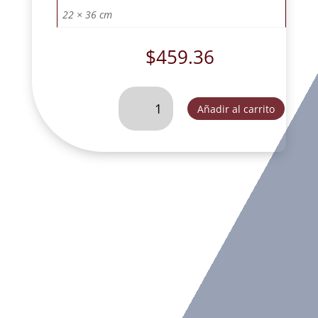
22 × 36 cm
$
459.36
DIVINO
Añadir al carrito
NIÑO
CON
FLORES
CON
CANDELABROS-
T275
cantidad