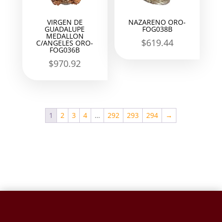
VIRGEN DE
NAZARENO ORO-
GUADALUPE
FOG038B
MEDALLON
$
619.44
C/ANGELES ORO-
FOG036B
$
970.92
1
2
3
4
…
292
293
294
→