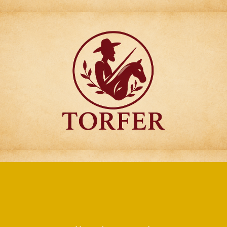
Articulos para
Regalo Torfer.