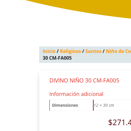
Inicio
/
Religioso
/
Santos
/
Niño de C
30 CM-FA005
DIVINO NIÑO 30 CM-FA005
Información adicional
Dimensiones
12 × 30 cm
$
271.