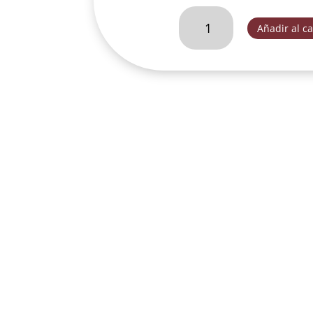
DIVINO
Añadir al ca
NIÑO
30
CM-
FA005
cantidad