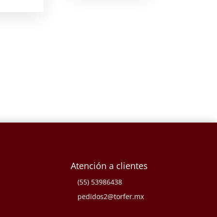
Atención a clientes
(55) 53986438
pedidos2@torfer.mx