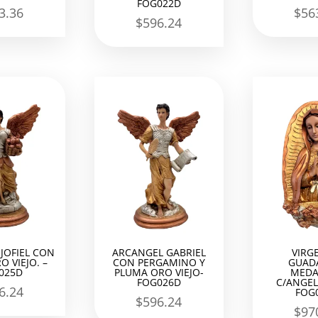
FOG022D
3.36
$
56
$
596.24
JOFIEL CON
ARCANGEL GABRIEL
VIRG
O VIEJO. –
CON PERGAMINO Y
GUAD
025D
PLUMA ORO VIEJO-
MEDA
FOG026D
C/ANGEL
6.24
FOG
$
596.24
$
97