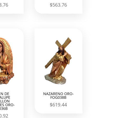
3.76
$
563.76
EN DE
NAZARENO ORO-
ALUPE
FOG038B
LLON
$
619.44
ES ORO-
036B
0.92