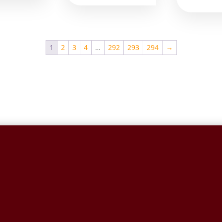
1
2
3
4
…
292
293
294
→