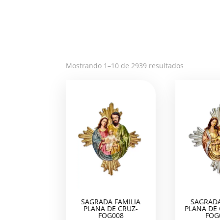
Ordenado
Mostrando 1–10 de 2939 resultados
por
los
últimos
SAGRADA FAMILIA
SAGRADA
PLANA DE CRUZ-
PLANA DE
FOG008
FOG