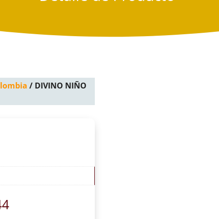
olombia
/ DIVINO NIÑO
44