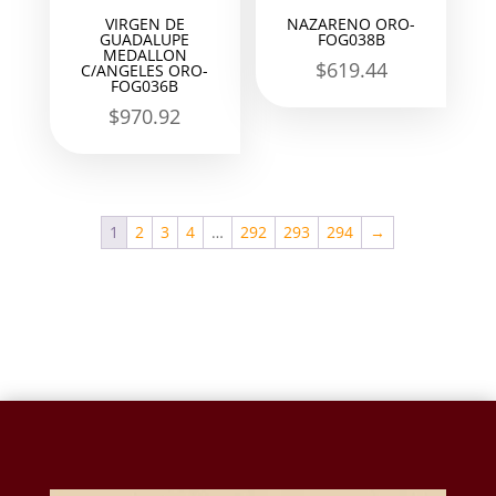
VIRGEN DE
NAZARENO ORO-
GUADALUPE
FOG038B
MEDALLON
$
619.44
C/ANGELES ORO-
FOG036B
$
970.92
1
2
3
4
…
292
293
294
→