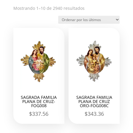
Ordenado
Mostrando 1–10 de 2940 resultados
por
los
últimos
SAGRADA FAMILIA
SAGRADA FAMILIA
PLANA DE CRUZ-
PLANA DE CRUZ
FOG008
ORO-FOG008C
$
337.56
$
343.36