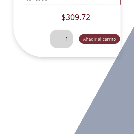
$
309.72
DIVINA
Añadir al carrito
PROVIDENCIA
TRES
OROS.
-
K4330B
cantidad