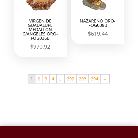
VIRGEN DE
NAZARENO ORO-
GUADALUPE
FOG038B
MEDALLON
$
619.44
C/ANGELES ORO-
FOG036B
$
970.92
1
2
3
4
…
292
293
294
→