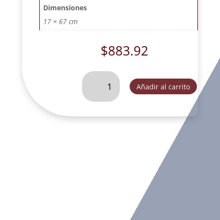
Dimensiones
17 × 67 cm
$
883.92
CRUZ
Añadir al carrito
SAN
BENITO
DE
PEDESTAL
MEDALLA
#
4
MADERA.
-
DL30425C
cantidad