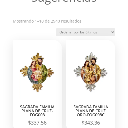
Ordenado
Mostrando 1–10 de 2940 resultados
por
los
últimos
SAGRADA FAMILIA
SAGRADA FAMILIA
PLANA DE CRUZ-
PLANA DE CRUZ
FOG008
ORO-FOG008C
$
337.56
$
343.36