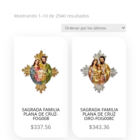
Ordenado
Mostrando 1–10 de 2940 resultados
por
los
últimos
SAGRADA FAMILIA
SAGRADA FAMILIA
PLANA DE CRUZ-
PLANA DE CRUZ
FOG008
ORO-FOG008C
$
337.56
$
343.36