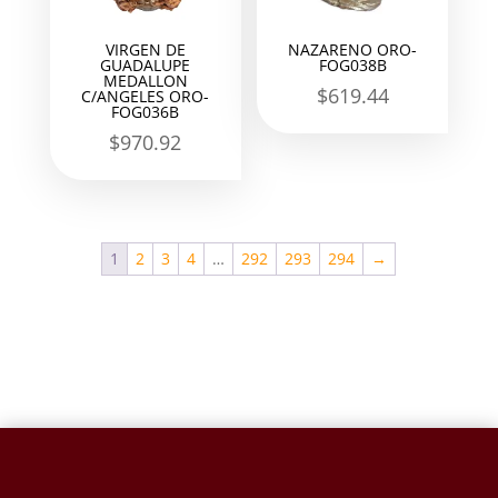
VIRGEN DE
NAZARENO ORO-
GUADALUPE
FOG038B
MEDALLON
$
619.44
C/ANGELES ORO-
FOG036B
$
970.92
1
2
3
4
…
292
293
294
→