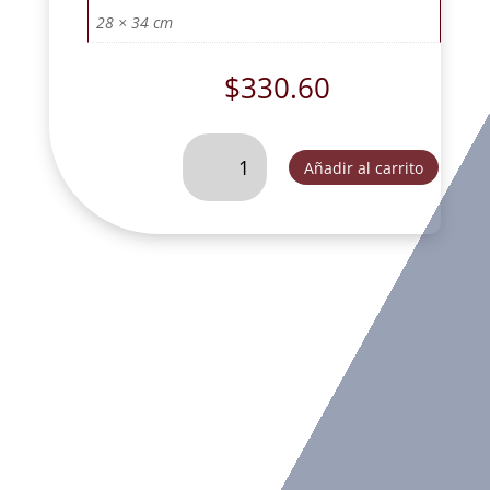
28 × 34 cm
$
330.60
CRUZ
Añadir al carrito
GRANDE
SAN
BENITO
PLATA
ALUMINIO.
-
DL30342P
cantidad