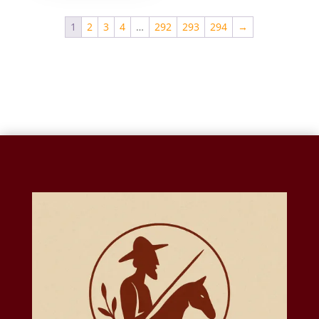
1
2
3
4
…
292
293
294
→