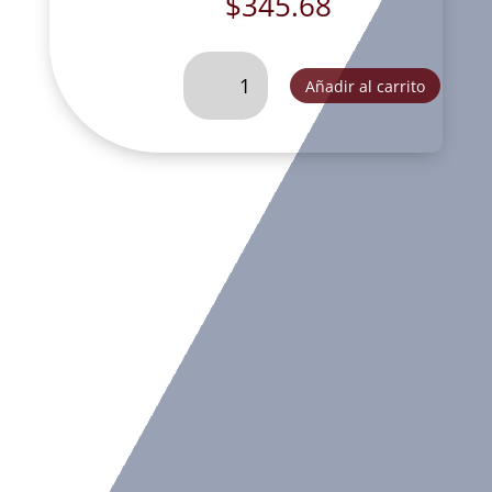
$
345.68
CRUZ
Añadir al carrito
CON
CORAZON
ORO-
FOG172A
cantidad