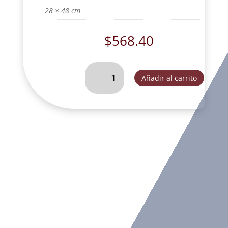
28 × 48 cm
$
568.40
CRISTO
Añadir al carrito
TRONCO
MEDIANO
MADERA.
-
DL30419C
cantidad