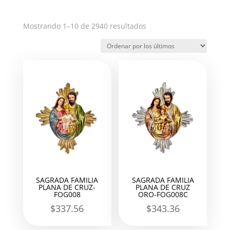
Ordenado
Mostrando 1–10 de 2940 resultados
por
los
últimos
SAGRADA FAMILIA
SAGRADA FAMILIA
PLANA DE CRUZ-
PLANA DE CRUZ
FOG008
ORO-FOG008C
$
337.56
$
343.36