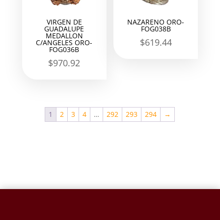
VIRGEN DE
NAZARENO ORO-
GUADALUPE
FOG038B
MEDALLON
$
619.44
C/ANGELES ORO-
FOG036B
$
970.92
1
2
3
4
…
292
293
294
→