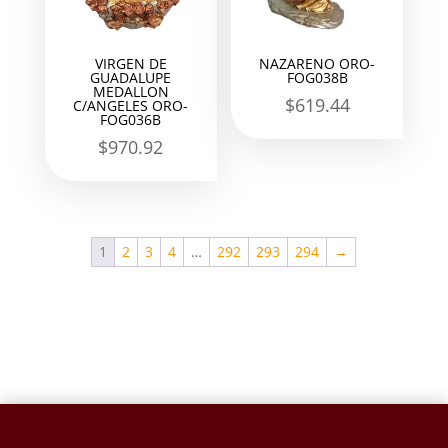
VIRGEN DE
NAZARENO ORO-
GUADALUPE
FOG038B
MEDALLON
$
619.44
C/ANGELES ORO-
FOG036B
$
970.92
1
2
3
4
…
292
293
294
→