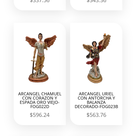
$
337.56
$
343.36
ARCANGEL CHAMUEL
ARCANGEL URIEL
CON CORAZON Y
CON ANTORCHA Y
ESPADA ORO VIEJO-
BALANZA
FOG022D
DECORADO-FOG023B
$
596.24
$
563.76