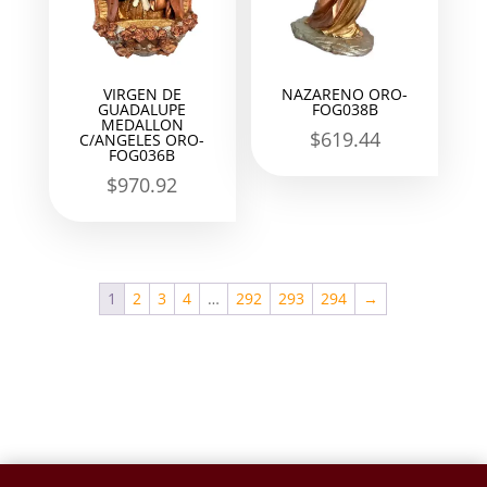
VIRGEN DE
NAZARENO ORO-
GUADALUPE
FOG038B
MEDALLON
$
619.44
C/ANGELES ORO-
FOG036B
$
970.92
1
2
3
4
…
292
293
294
→