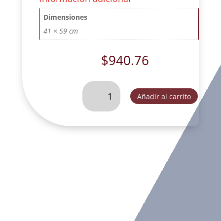
Dimensiones
41 × 59 cm
$
940.76
CRISTO
Añadir al carrito
SAN
BENITO
DE
COLGAR
EXTRA
GRANDE
MEDALLA
#
4
DEC.
-