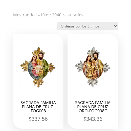
Ordenado
Mostrando 1–10 de 2940 resultados
por
los
últimos
SAGRADA FAMILIA
SAGRADA FAMILIA
PLANA DE CRUZ-
PLANA DE CRUZ
FOG008
ORO-FOG008C
$
337.56
$
343.36