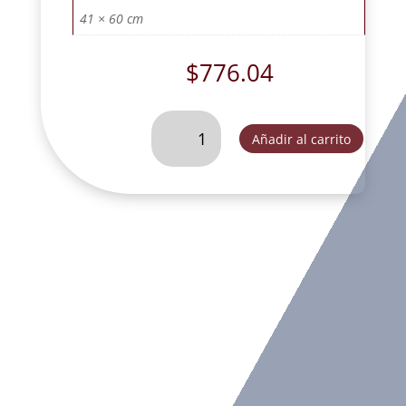
41 × 60 cm
$
776.04
CRISTO
Añadir al carrito
EXTRA
GRANDE
PLATA
ALUMINIO.
-
DL30233F
cantidad