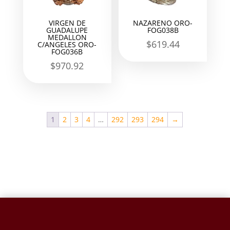
VIRGEN DE
NAZARENO ORO-
GUADALUPE
FOG038B
MEDALLON
$
619.44
C/ANGELES ORO-
FOG036B
$
970.92
1
2
3
4
…
292
293
294
→