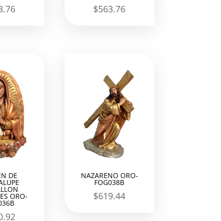
3.76
$
563.76
EN DE
NAZARENO ORO-
ALUPE
FOG038B
LLON
$
619.44
ES ORO-
036B
0.92