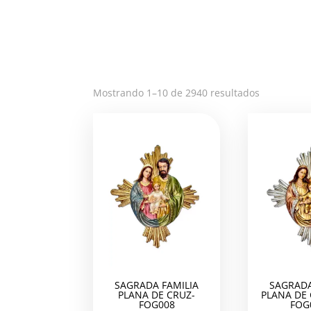
Ordenado
Mostrando 1–10 de 2940 resultados
por
los
últimos
SAGRADA FAMILIA
SAGRADA
PLANA DE CRUZ-
PLANA DE
FOG008
FOG