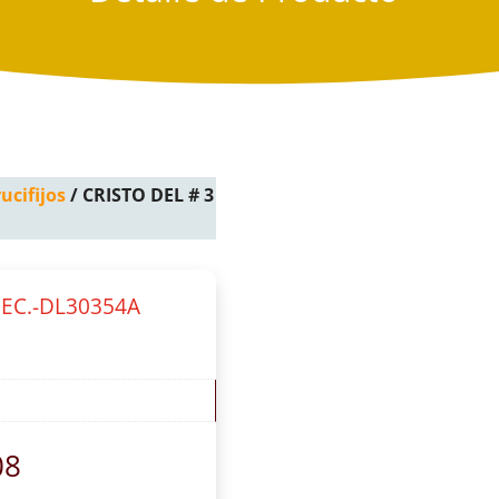
ucifijos
/ CRISTO DEL # 3
DEC.-DL30354A
08