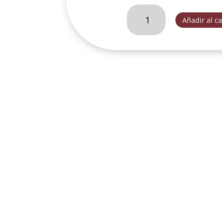
CRISTO
Añadir al ca
DEL
#
3
DE
PEDESTAL
DEC.-
DL30354A
cantidad