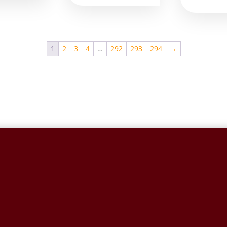
1
2
3
4
…
292
293
294
→