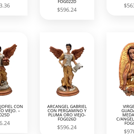
FOG022D
3.36
$
56
$
596.24
JOFIEL CON
ARCANGEL GABRIEL
VIRG
O VIEJO. –
CON PERGAMINO Y
GUAD
025D
PLUMA ORO VIEJO-
MEDA
FOG026D
C/ANGEL
6.24
FOG
$
596.24
$
97