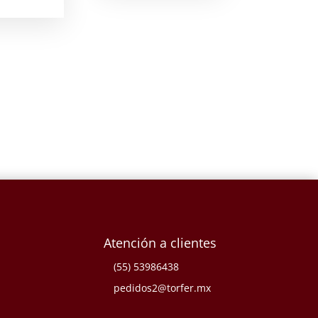
Atención a clientes
(55) 53986438
pedidos2@torfer.mx