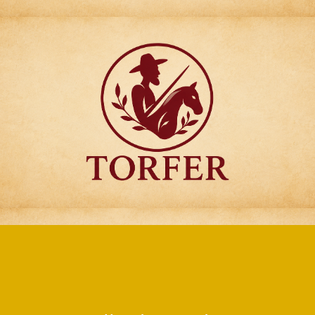
Articulos para
Regalo Torfer.