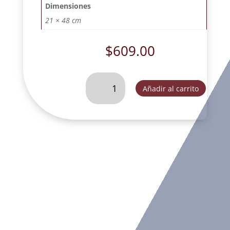
Dimensiones
21 × 48 cm
$
609.00
CRISTO
Añadir al carrito
DEL
#
2
RESPLANDOR
DE
COLGAR
PLATA
ALUMINIO.
-
DL30318F
cantidad