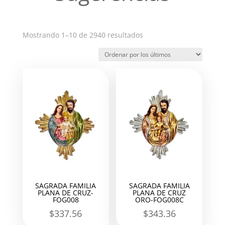
Ordenado
Mostrando 1–10 de 2940 resultados
por
los
últimos
SAGRADA FAMILIA
SAGRADA FAMILIA
PLANA DE CRUZ-
PLANA DE CRUZ
FOG008
ORO-FOG008C
$
337.56
$
343.36