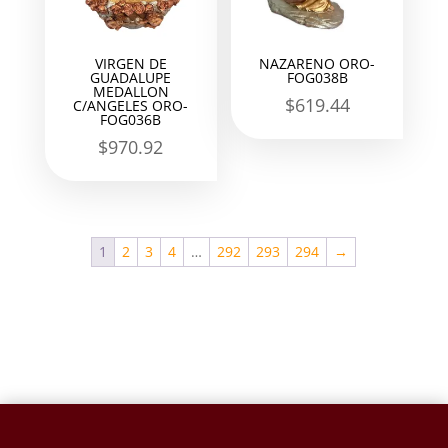
VIRGEN DE
NAZARENO ORO-
GUADALUPE
FOG038B
MEDALLON
$
619.44
C/ANGELES ORO-
FOG036B
$
970.92
1
2
3
4
…
292
293
294
→