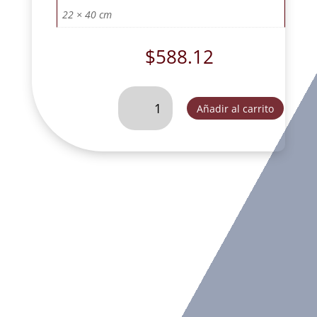
22 × 40 cm
$
588.12
CRISTO
Añadir al carrito
DE
TRONCO
DE
COLGAR
CHICO
ORO
VIEJO-
DL30391A
cantidad