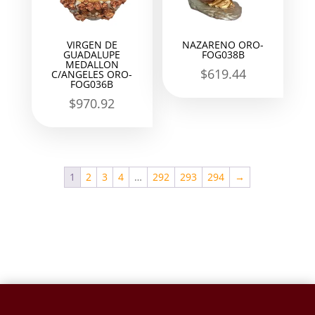
VIRGEN DE
NAZARENO ORO-
GUADALUPE
FOG038B
MEDALLON
$
619.44
C/ANGELES ORO-
FOG036B
$
970.92
1
2
3
4
…
292
293
294
→