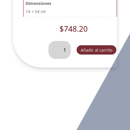
Dimensiones
14 × 54 cm
$
748.20
CRISTO
Añadir al carrito
CRUZ
DE
PIEDRA
CON
SAN
BENITO
DE
PEDESTAL
ORO.
-
DL30472A
cantidad