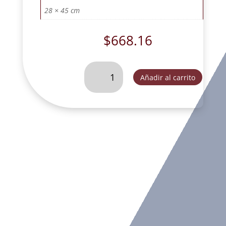
28 × 45 cm
$
668.16
CRISTO
Añadir al carrito
CRUZ
CALADA
SAN
BENITO
#
3
DE
COLGAR
ORO.
-
DL30489A
cantidad