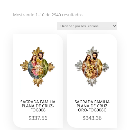
Ordenado
Mostrando 1–10 de 2940 resultados
por
los
últimos
SAGRADA FAMILIA
SAGRADA FAMILIA
PLANA DE CRUZ-
PLANA DE CRUZ
FOG008
ORO-FOG008C
$
337.56
$
343.36