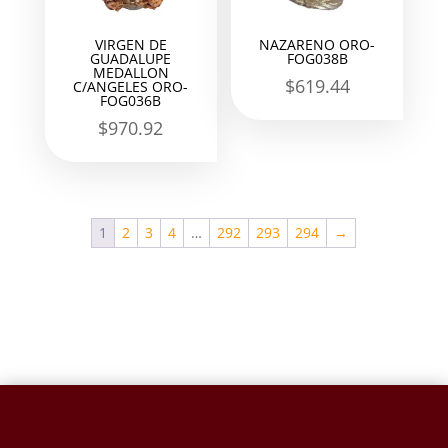
VIRGEN DE
NAZARENO ORO-
GUADALUPE
FOG038B
MEDALLON
$
619.44
C/ANGELES ORO-
FOG036B
$
970.92
1
2
3
4
…
292
293
294
→