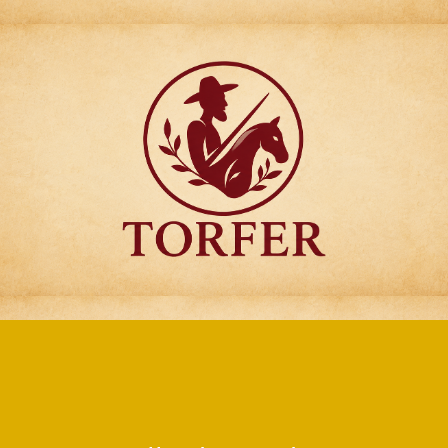
Articulos para
Regalo Torfer.