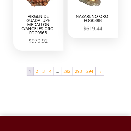
VIRGEN DE
NAZARENO ORO-
GUADALUPE
FOG038B
MEDALLON
$
619.44
C/ANGELES ORO-
FOG036B
$
970.92
1
2
3
4
…
292
293
294
→