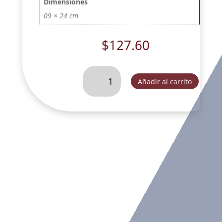
Dimensiones
09 × 24 cm
$
127.60
CRISTO
Añadir al carrito
CON
BASE-
DR12142
cantidad