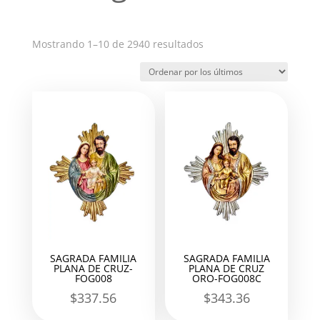
Ordenado
Mostrando 1–10 de 2940 resultados
por
los
últimos
SAGRADA FAMILIA
SAGRADA FAMILIA
PLANA DE CRUZ-
PLANA DE CRUZ
FOG008
ORO-FOG008C
$
337.56
$
343.36