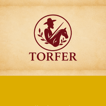
Articulos para
Regalo Torfer.