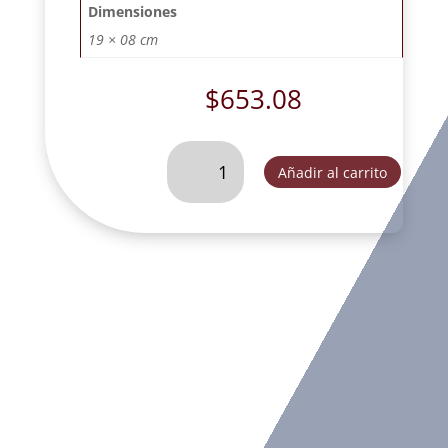
Dimensiones
19 × 08 cm
$
653.08
CORONA
Añadir al carrito
DE
ADVIENTO
N
MICRO
GLORIA
11
PZA
ITALIANO-
SC56476D14
cantidad