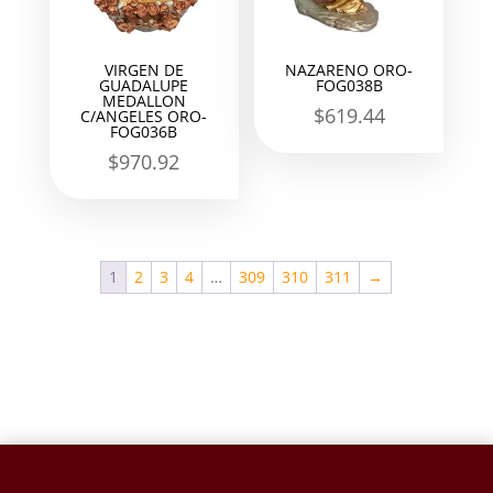
VIRGEN DE
NAZARENO ORO-
GUADALUPE
FOG038B
MEDALLON
$
619.44
C/ANGELES ORO-
FOG036B
$
970.92
1
2
3
4
…
309
310
311
→