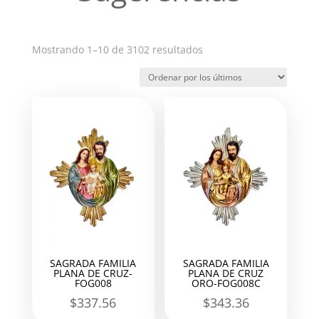
Ordenado
Mostrando 1–10 de 3102 resultados
por
los
últimos
SAGRADA FAMILIA
SAGRADA FAMILIA
PLANA DE CRUZ-
PLANA DE CRUZ
FOG008
ORO-FOG008C
$
337.56
$
343.36