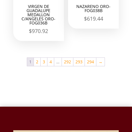
VIRGEN DE
NAZARENO ORO-
GUADALUPE
FOG038B
MEDALLON
$
619.44
C/ANGELES ORO-
FOG036B
$
970.92
1
2
3
4
…
292
293
294
→