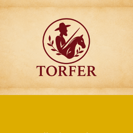
Articulos para
Regalo Torfer.