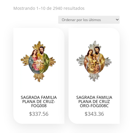
Ordenado
Mostrando 1–10 de 2940 resultados
por
los
últimos
SAGRADA FAMILIA
SAGRADA FAMILIA
PLANA DE CRUZ-
PLANA DE CRUZ
FOG008
ORO-FOG008C
$
337.56
$
343.36