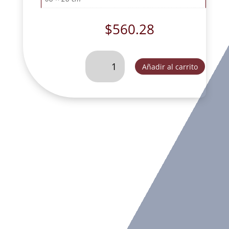
$
560.28
CARLO
Añadir al carrito
ACUTIS
29
CM
PANTALON
AZUL-
SLD156A
cantidad