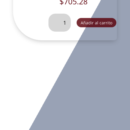
$
705.28
CABALLO
Añadir al carrito
RELINCHON
CON
CERCA
ORO
ACERO-
GA2310C
cantidad