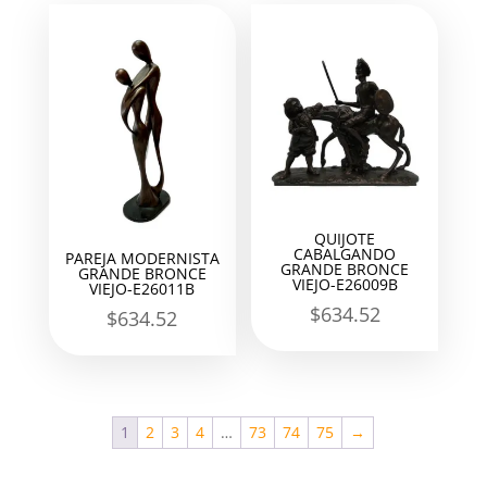
QUIJOTE
CABALGANDO
PAREJA MODERNISTA
GRANDE BRONCE
GRANDE BRONCE
VIEJO-E26009B
VIEJO-E26011B
$
634.52
$
634.52
1
2
3
4
…
73
74
75
→