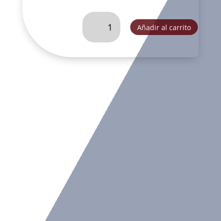
CABALLO
Añadir al carrito
BRONCO
MATIZADO-
GA2315A
cantidad