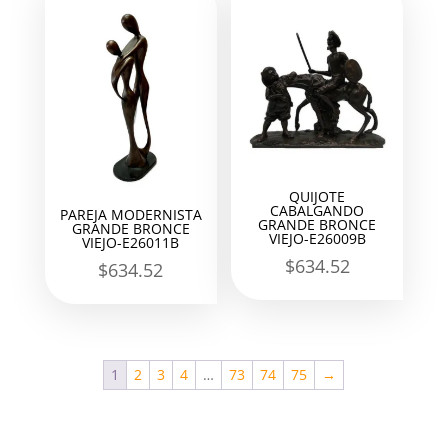
QUIJOTE
CABALGANDO
PAREJA MODERNISTA
GRANDE BRONCE
GRANDE BRONCE
VIEJO-E26009B
VIEJO-E26011B
$
634.52
$
634.52
1
2
3
4
…
73
74
75
→