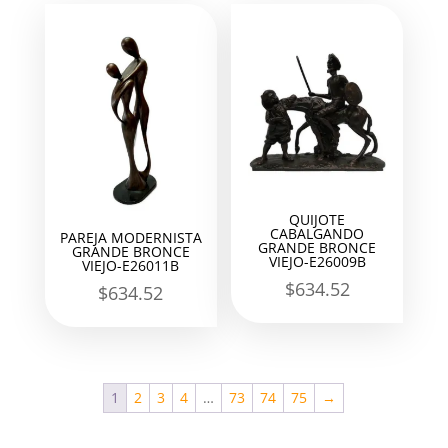
QUIJOTE
CABALGANDO
PAREJA MODERNISTA
GRANDE BRONCE
GRANDE BRONCE
VIEJO-E26009B
VIEJO-E26011B
$
634.52
$
634.52
1
2
3
4
…
73
74
75
→