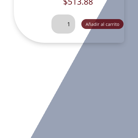
$
513.88
CABALLO
Añadir al carrito
BASE
REDONDA
VERDE
VIEJO-
GA2186A
cantidad