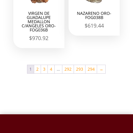
VIRGEN DE
NAZARENO ORO-
GUADALUPE
FOG038B
MEDALLON
$
619.44
C/ANGELES ORO-
FOG036B
$
970.92
1
2
3
4
…
292
293
294
→