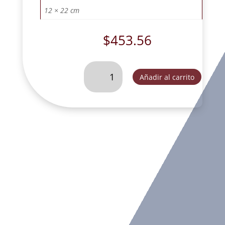
12 × 22 cm
$
453.56
BUSTO
Añadir al carrito
DE
SAN
JOSE
CON
NARDO
TRES
OROS-
SLD107B
cantidad