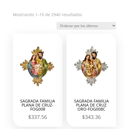
Ordenado
Mostrando 1–10 de 2940 resultados
por
los
últimos
SAGRADA FAMILIA
SAGRADA FAMILIA
PLANA DE CRUZ-
PLANA DE CRUZ
FOG008
ORO-FOG008C
$
337.56
$
343.36