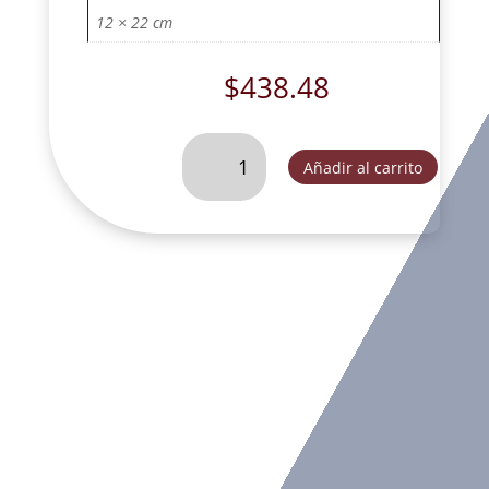
12 × 22 cm
$
438.48
BUSTO
Añadir al carrito
DE
SAN
JOSE
CON
NARDO
TIPO
ITALIANO-
SLD107D
cantidad