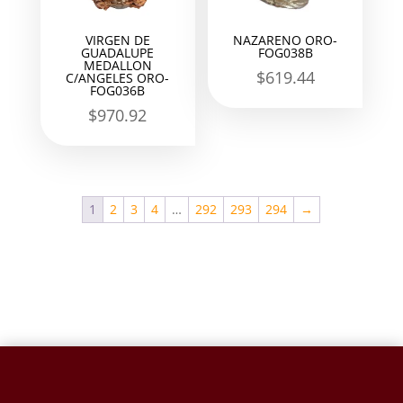
VIRGEN DE
NAZARENO ORO-
GUADALUPE
FOG038B
MEDALLON
$
619.44
C/ANGELES ORO-
FOG036B
$
970.92
1
2
3
4
…
292
293
294
→