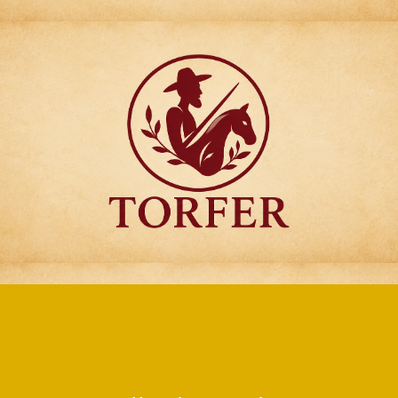
Articulos para
Regalo Torfer.