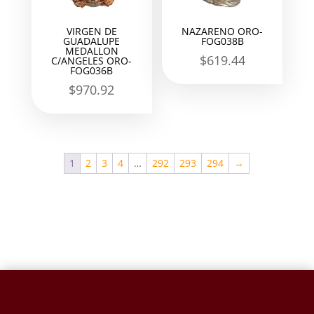
VIRGEN DE
NAZARENO ORO-
GUADALUPE
FOG038B
MEDALLON
$
619.44
C/ANGELES ORO-
FOG036B
$
970.92
1
2
3
4
…
292
293
294
→