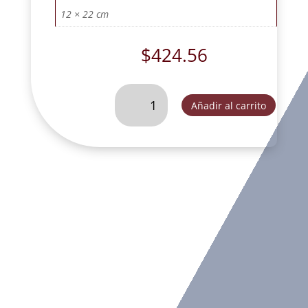
12 × 22 cm
$
424.56
BUSTO
Añadir al carrito
DE
SAN
JOSE
CON
NARDO
DEC.-
SLD107A
cantidad