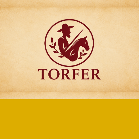
Articulos para
Regalo Torfer.