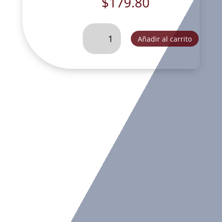
$
179.80
ARCANGEL
Añadir al carrito
URIEL
MED.
BASE
GARIGOLEADA
#
2-
K4265
cantidad