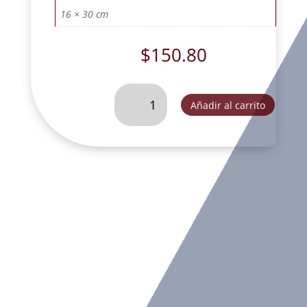
16 × 30 cm
$
150.80
ARCANGEL
Añadir al carrito
JOFIEL
CON
ARMADURA
CHICO.
-
JRF27302A
cantidad