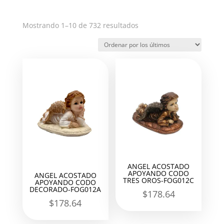
Ordenado
Mostrando 1–10 de 732 resultados
por
los
últimos
ANGEL ACOSTADO
APOYANDO CODO
ANGEL ACOSTADO
TRES OROS-FOG012C
APOYANDO CODO
DECORADO-FOG012A
$
178.64
$
178.64