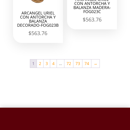
CON ANTORCHA Y
BALANZA MADERA-
FOG023C
ARCANGEL URIEL
CON ANTORCHA Y
$
563.76
BALANZA
DECORADO-FOG023B
$
563.76
1
2
3
4
…
72
73
74
→