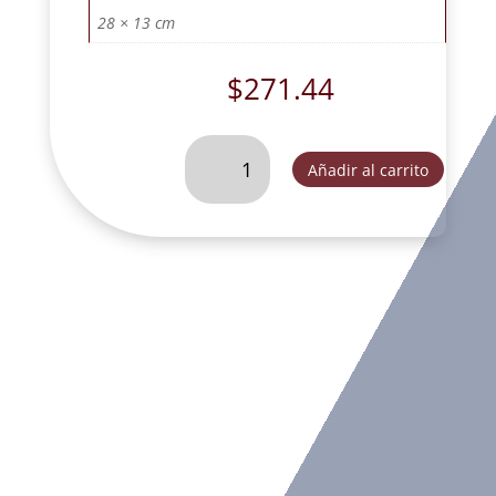
28 × 13 cm
$
271.44
ANGELITA
Añadir al carrito
DURMIENDO
IZQUIERDA
MARFIL.
-
CH44116B
cantidad