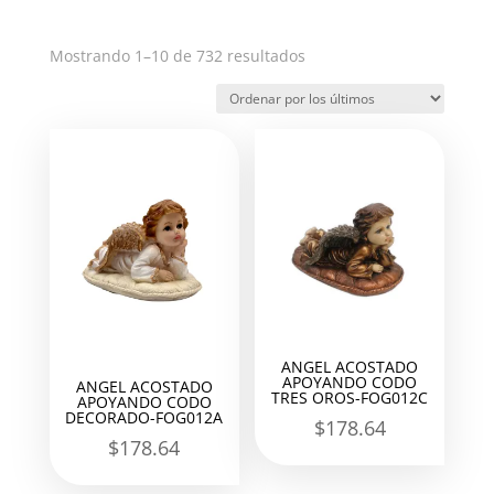
Ordenado
Mostrando 1–10 de 732 resultados
por
los
últimos
ANGEL ACOSTADO
APOYANDO CODO
ANGEL ACOSTADO
TRES OROS-FOG012C
APOYANDO CODO
DECORADO-FOG012A
$
178.64
$
178.64