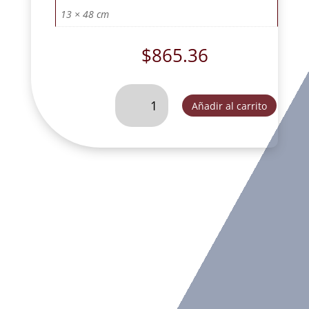
13 × 48 cm
$
865.36
ANGELA
Añadir al carrito
DERECHA
CON
CANDELABRO
DECORADA-
FOG254A
cantidad