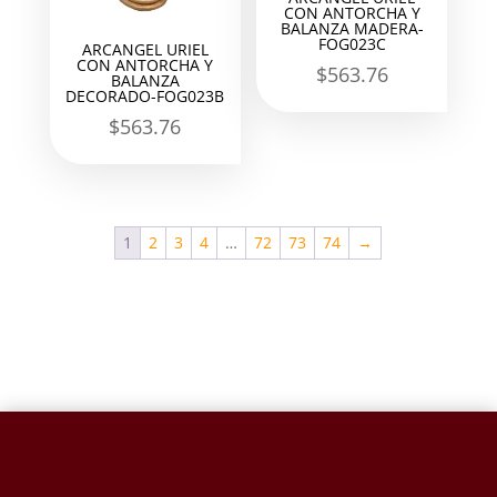
CON ANTORCHA Y
BALANZA MADERA-
FOG023C
ARCANGEL URIEL
CON ANTORCHA Y
$
563.76
BALANZA
DECORADO-FOG023B
$
563.76
1
2
3
4
…
72
73
74
→