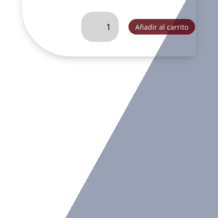
ANGEL
Añadir al carrito
SOBRE
NUBES
ARPA.
-
JRF27202
cantidad