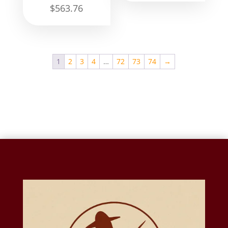
$
563.76
1
2
3
4
…
72
73
74
→