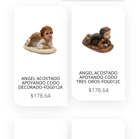
últimos
ANGEL ACOSTADO
APOYANDO CODO
ANGEL ACOSTADO
TRES OROS-FOG012C
APOYANDO CODO
DECORADO-FOG012A
$
178.64
$
178.64