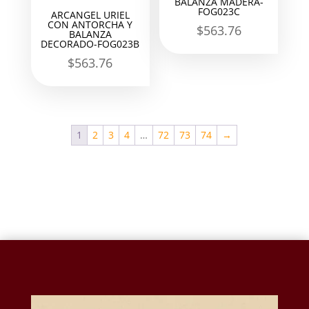
BALANZA MADERA-
FOG023C
ARCANGEL URIEL
CON ANTORCHA Y
$
563.76
BALANZA
DECORADO-FOG023B
$
563.76
1
2
3
4
…
72
73
74
→