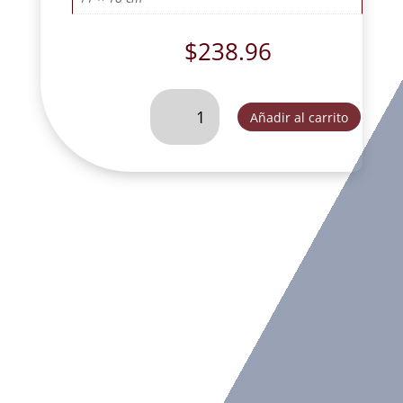
$
238.96
ANGEL
Añadir al carrito
PIE
DE
LADO
ORO
VIEJO-
CH44150B
cantidad