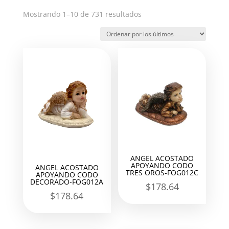
Ordenado
Mostrando 1–10 de 731 resultados
por
los
últimos
ANGEL ACOSTADO
APOYANDO CODO
ANGEL ACOSTADO
TRES OROS-FOG012C
APOYANDO CODO
DECORADO-FOG012A
$
178.64
$
178.64