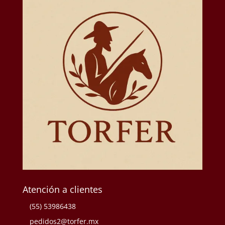
Atención a clientes
(55) 53986438
pedidos2@torfer.mx