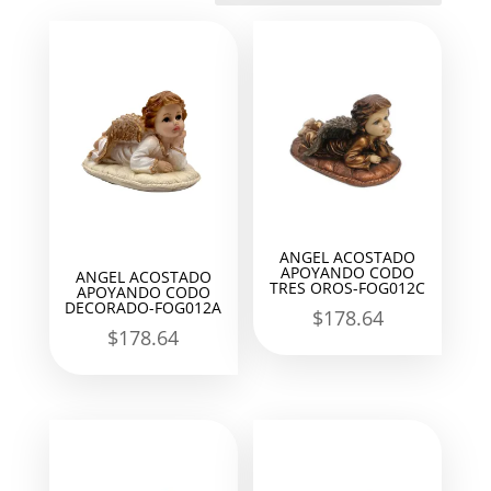
últimos
ANGEL ACOSTADO
APOYANDO CODO
ANGEL ACOSTADO
TRES OROS-FOG012C
APOYANDO CODO
DECORADO-FOG012A
$
178.64
$
178.64