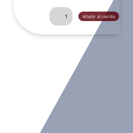
ANGEL
Añadir al carrito
ORQUESTA
BATUTA
VERDE
OLIVO-
SC56415C
cantidad