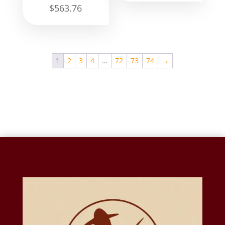
$
563.76
1
2
3
4
…
72
73
74
→