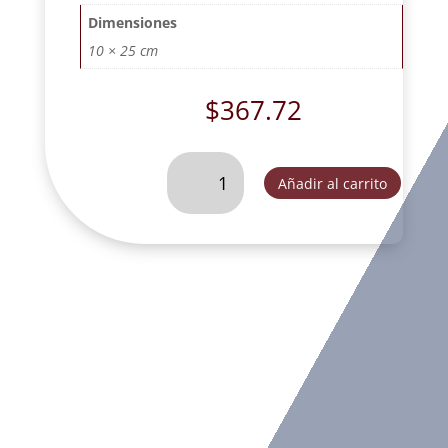
Dimensiones
10 × 25 cm
$
367.72
ANGEL
Añadir al carrito
GDE.C/RAMO
ELOTES
ORO.
-
CH44063B
cantidad