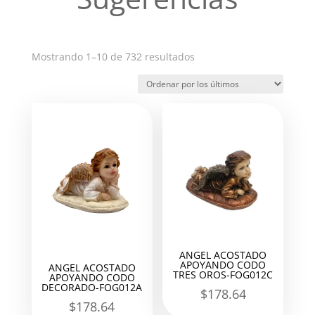
Ordenado
Mostrando 1–10 de 732 resultados
por
los
últimos
ANGEL ACOSTADO
APOYANDO CODO
ANGEL ACOSTADO
TRES OROS-FOG012C
APOYANDO CODO
DECORADO-FOG012A
$
178.64
$
178.64