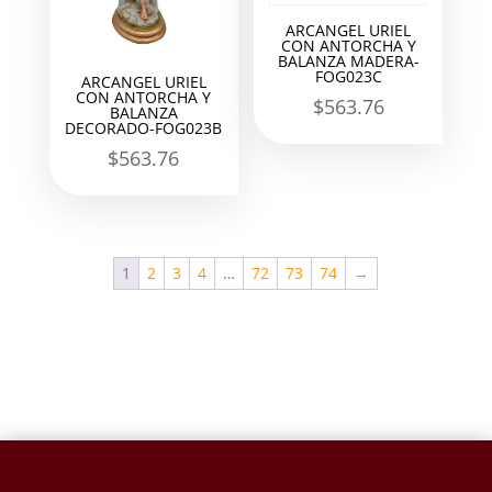
ARCANGEL URIEL
CON ANTORCHA Y
BALANZA MADERA-
FOG023C
ARCANGEL URIEL
CON ANTORCHA Y
$
563.76
BALANZA
DECORADO-FOG023B
$
563.76
1
2
3
4
…
72
73
74
→