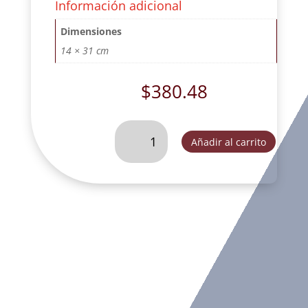
Información adicional
Dimensiones
14 × 31 cm
$
380.48
ANGEL
Añadir al carrito
CON
CANASTA
EN
HOMBRO
ORO.
-
JRF27142B
cantidad