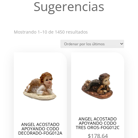
Sugerencias
Ordenado
Mostrando 1–10 de 1450 resultados
por
los
últimos
ANGEL ACOSTADO
APOYANDO CODO
ANGEL ACOSTADO
TRES OROS-FOG012C
APOYANDO CODO
DECORADO-FOG012A
$
178.64