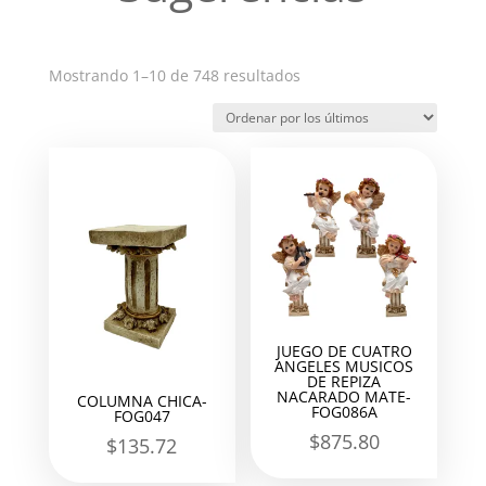
Ordenado
Mostrando 1–10 de 748 resultados
por
los
últimos
JUEGO DE CUATRO
ANGELES MUSICOS
DE REPIZA
NACARADO MATE-
COLUMNA CHICA-
FOG086A
FOG047
$
875.80
$
135.72