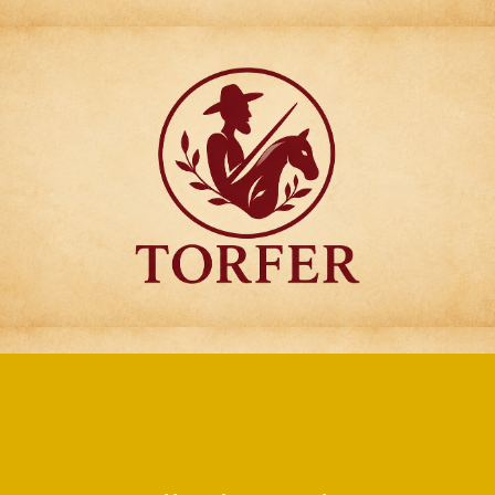
Articulos para
Regalo Torfer.