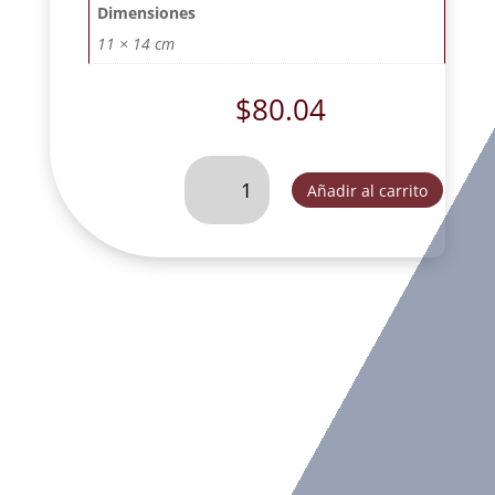
Dimensiones
11 × 14 cm
$
80.04
AGUILA
Añadir al carrito
NUM
14
CON
BASE
CUADRADA
BRONCE
VIEJO.
-
DR12100B
cantidad