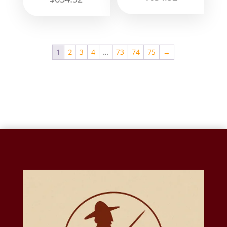
1
2
3
4
…
73
74
75
→