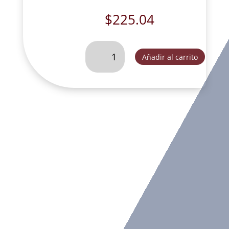
$
225.04
ABOGADA.
Añadir al carrito
-
MH48162
cantidad