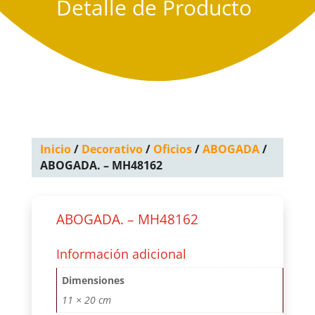
Detalle de Producto
Inicio
/
Decorativo
/
Oficios
/
ABOGADA
/
ABOGADA. – MH48162
ABOGADA. – MH48162
Información adicional
Dimensiones
11 × 20 cm