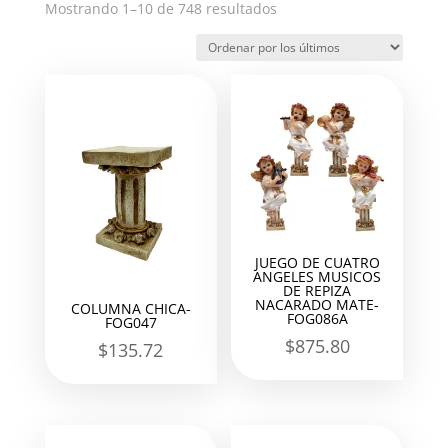
Ordenado
Mostrando 1–10 de 748 resultados
por
los
últimos
JUEGO DE CUATRO
ANGELES MUSICOS
DE REPIZA
NACARADO MATE-
COLUMNA CHICA-
FOG086A
FOG047
$
875.80
$
135.72