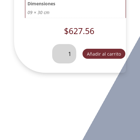
Dimensiones
09 × 30 cm
$
627.56
VIRGEN
Añadir al carrito
DE
GUADALUPE
CON
RESPLANDOR
MATIZADA.
-
FOG005E
cantidad