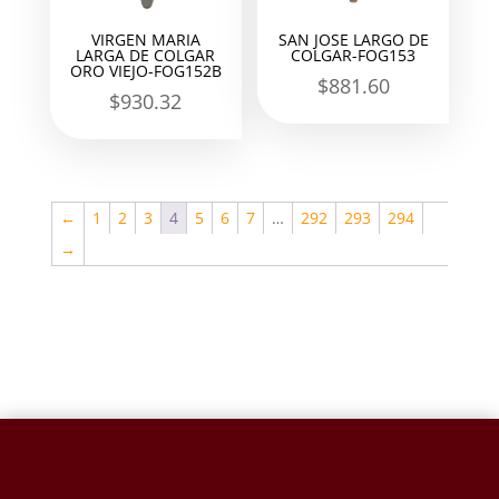
VIRGEN MARIA
SAN JOSE LARGO DE
LARGA DE COLGAR
COLGAR-FOG153
ORO VIEJO-FOG152B
$
881.60
$
930.32
←
1
2
3
4
5
6
7
…
292
293
294
→