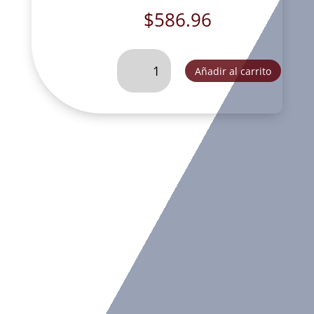
$
586.96
VIRGEN
Añadir al carrito
DE
GUADALUPE
30
CM
CON
ROSAS
RUSTICA-
FOG209E
cantidad