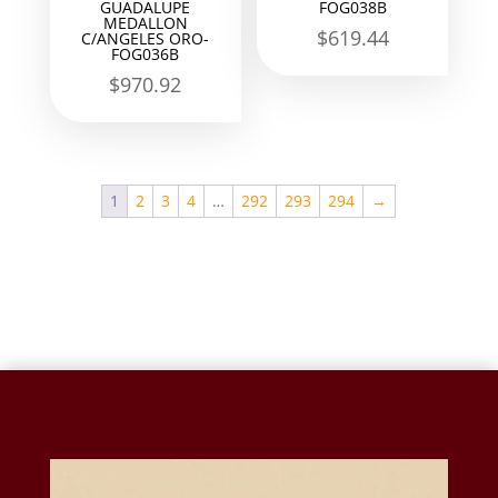
GUADALUPE
FOG038B
MEDALLON
$
619.44
C/ANGELES ORO-
FOG036B
$
970.92
1
2
3
4
…
292
293
294
→