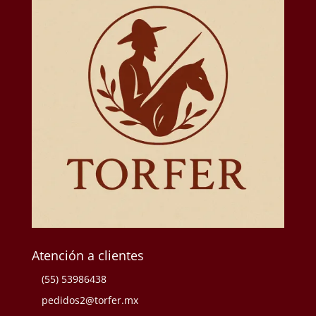
Atención a clientes
(55) 53986438
pedidos2@torfer.mx