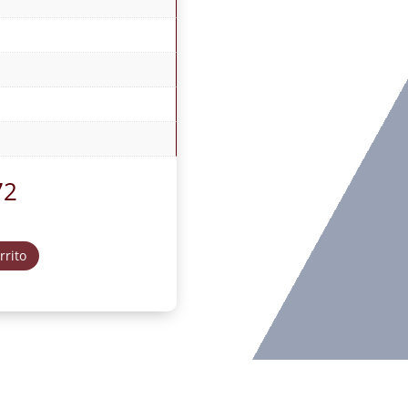
72
rrito