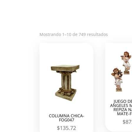
Ordenado
Mostrando 1–10 de 749 resultados
por
los
últimos
JUEGO D
ANGELES 
REPIZA 
MATE-
COLUMNA CHICA-
FOG047
$
87
$
135.72