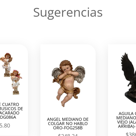
Sugerencias
E CUATRO
MUSICOS DE
NACARADO
AGUILA 
FOG086A
MEDIANO
ANGEL MEDIANO DE
VIEJO (A
COLGAR NO HABLO
5.80
ARRIBA)
ORO-FOG258B
$
38