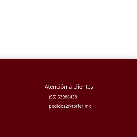
Atención a clientes
(55) 53986438
pedidos2@torfer.mx