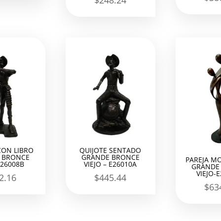
$
248.24
CON LIBRO
QUIJOTE SENTADO
 BRONCE
GRANDE BRONCE
PAREJA M
E26008B
VIEJO – E26010A
GRANDE
VIEJO-
2.16
$
445.44
$
63