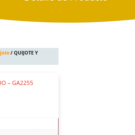
jote
/ QUIJOTE Y
DO – GA2255