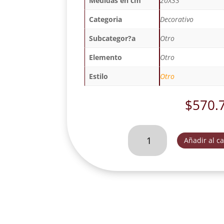
Medidas en cm
20X33
Categoria
Decorativo
Subcategor?a
Otro
Elemento
Otro
Estilo
Otro
$
570.
QUIJOTE
Añadir al ca
Y
SANCHO
AGRADECIDO
-
GA2255
cantidad