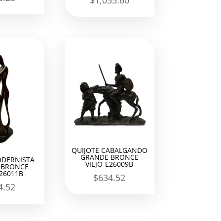
$
1,055.60
QUIJOTE CABALGANDO
GRANDE BRONCE
ODERNISTA
VIEJO-E26009B
 BRONCE
E26011B
$
634.52
4.52