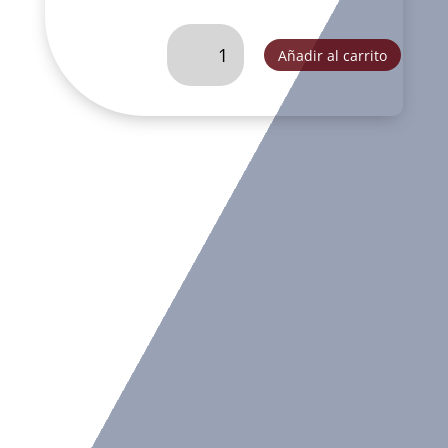
QUIJOTE
Añadir al carrito
GORDO
ACERO
CON
ORO-
GA2194A
cantidad