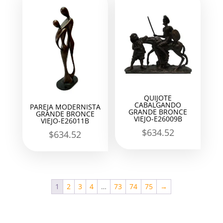
QUIJOTE
CABALGANDO
PAREJA MODERNISTA
GRANDE BRONCE
GRANDE BRONCE
VIEJO-E26009B
VIEJO-E26011B
$
634.52
$
634.52
1
2
3
4
…
73
74
75
→