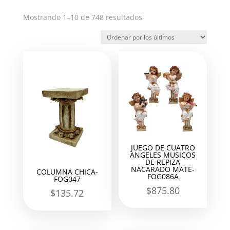
Ordenado
Mostrando 1–10 de 748 resultados
por
los
últimos
JUEGO DE CUATRO
ANGELES MUSICOS
DE REPIZA
NACARADO MATE-
COLUMNA CHICA-
FOG086A
FOG047
$
875.80
$
135.72