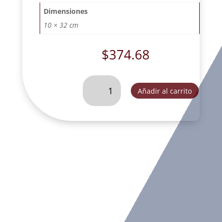
Dimensiones
10 × 32 cm
$
374.68
QUIJOTE
Añadir al carrito
CON
LIBRO
COMBINADO-
GA2050M
cantidad