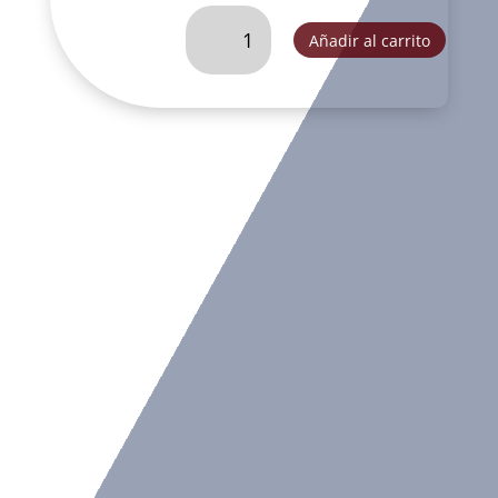
NIÑO
Añadir al carrito
DIOS
(N2)-
SC56422
cantidad