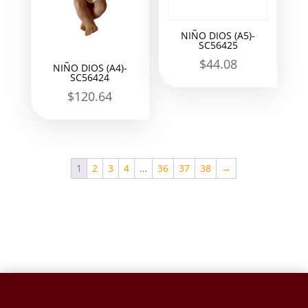
NIÑO DIOS (A5)-
SC56425
$
44.08
NIÑO DIOS (A4)-
SC56424
$
120.64
1
2
3
4
…
36
37
38
→