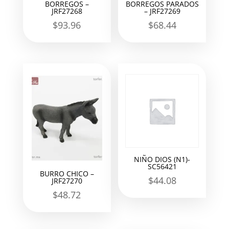
BORREGOS –
BORREGOS PARADOS
JRF27268
– JRF27269
$
93.96
$
68.44
NIÑO DIOS (N1)-
SC56421
BURRO CHICO –
$
44.08
JRF27270
$
48.72