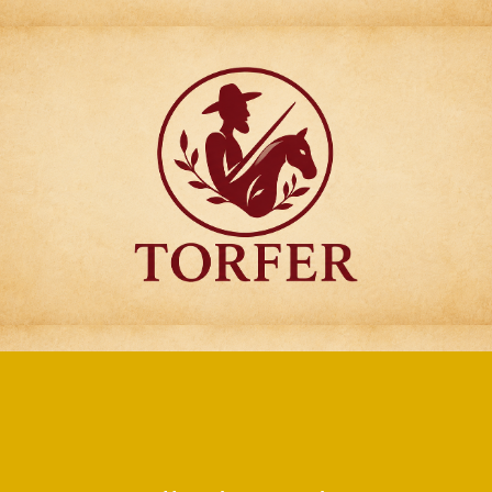
Articulos para
Regalo Torfer.