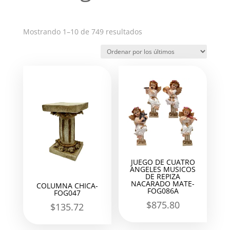
Ordenado
Mostrando 1–10 de 749 resultados
por
los
últimos
JUEGO DE CUATRO
ANGELES MUSICOS
DE REPIZA
NACARADO MATE-
COLUMNA CHICA-
FOG086A
FOG047
$
875.80
$
135.72