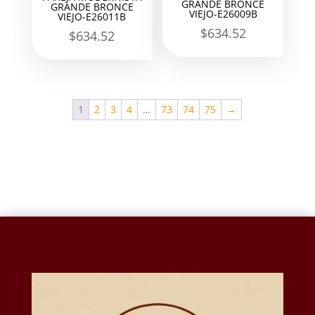
GRANDE BRONCE
GRANDE BRONCE
VIEJO-E26009B
VIEJO-E26011B
$
634.52
$
634.52
1
2
3
4
…
73
74
75
→