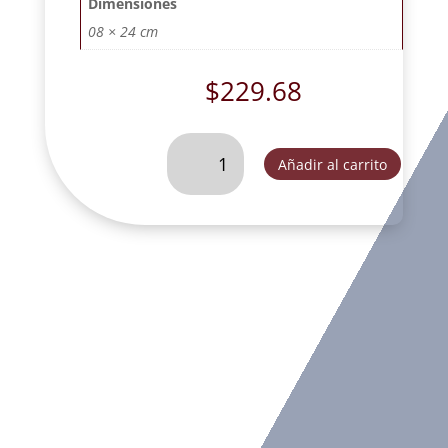
Dimensiones
08 × 24 cm
$
229.68
JUSTICIA
Añadir al carrito
MINI
MATIZADA-
GA2273A
cantidad